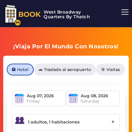
West Broadway
BOOK
Quarters By Thatch
¡Viaja Por El Mundo Con Nosotros!
🏨 Hotel
🚗 Traslado al aeropuerto
🎯 Visitas
Friday
Saturday
▼