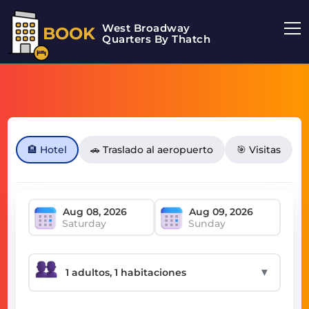
West Broadway
BOOK
Quarters By Thatch
🏨 Hotel
🚗 Traslado al aeropuerto
🎯 Visitas
Saturday
Sunday
▼