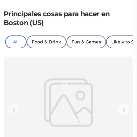
Principales cosas para hacer en
Boston (US)
All
Food & Drink
Fun & Games
Likely to Se