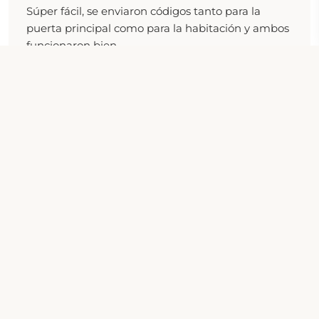
Súper fácil, se enviaron códigos tanto para la
puerta principal como para la habitación y ambos
funcionaron bien.
Liam
8
Calificación: Promedio
/10
Publicado 22 Jan 2025
"Bueno"
El proceso de check-in fue fácil, no hay personal
en el sitio, así que una vez que obtienes tu código
de acceso, acceder al edificio y luego a la
habitación es rápido y sencillo. El baño (2 por piso