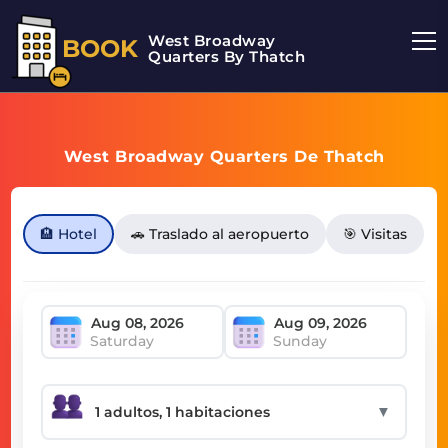
West Broadway
BOOK
Quarters By Thatch
West Broadway Quarters De Thatch
🏨 Hotel
🚗 Traslado al aeropuerto
🎯 Visitas
Saturday
Sunday
▼